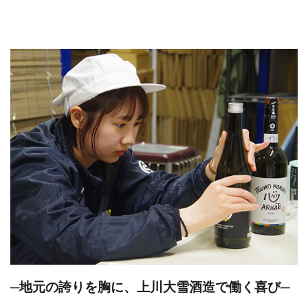
─地元の誇りを胸に、上川大雪酒造で働く喜び─