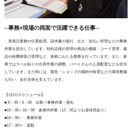
─事務×現場の両面で活躍できる仕事─
受発注業務や伝票処理、請求書の発行、仕入・支払い管理などの事務
作業を担当しています。特約店様の管理や商品の価格・コード管理、備
品や経費精算の管理など、多岐にわたる業務を行っています。また、倉
庫ではラベル貼りや出荷作業の調整、パートさんの人員配置なども担当
しています。また時には、製造・ショップの補助や除雪などの環境整備
も行い、会社全体を支えています。
【1日のスケジュール】
■ 8：30～9：45 出勤⇒事務作業・朝礼
■10：00～16：00 倉庫内作業（12：00よりお昼休憩あり）
■16：00～ 事務作業
■17：30〜 退勤