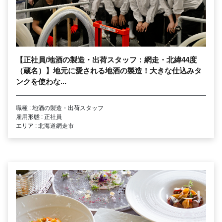
【正社員/地酒の製造・出荷スタッフ：網走・北緯44度
（蔵名）】地元に愛される地酒の製造！大きな仕込みタ
ンクを使わな...
職種 : 地酒の製造・出荷スタッフ
雇用形態 : 正社員
エリア : 北海道網走市