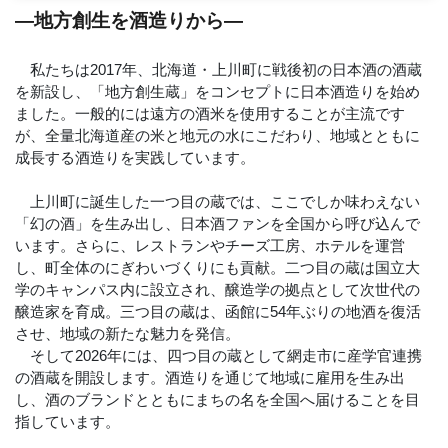
—地方創生を酒造りから—
私たちは2017年、北海道・上川町に戦後初の日本酒の酒蔵
を新設し、「地方創生蔵」をコンセプトに日本酒造りを始め
ました。一般的には遠方の酒米を使用することが主流です
が、全量北海道産の米と地元の水にこだわり、地域とともに
成長する酒造りを実践しています。
上川町に誕生した一つ目の蔵では、ここでしか味わえない
「幻の酒」を生み出し、日本酒ファンを全国から呼び込んで
います。さらに、レストランやチーズ工房、ホテルを運営
し、町全体のにぎわいづくりにも貢献。二つ目の蔵は国立大
学のキャンパス内に設立され、醸造学の拠点として次世代の
醸造家を育成。三つ目の蔵は、函館に54年ぶりの地酒を復活
させ、地域の新たな魅力を発信。
そして2026年には、四つ目の蔵として網走市に産学官連携
の酒蔵を開設します。酒造りを通じて地域に雇用を生み出
し、酒のブランドとともにまちの名を全国へ届けることを目
指しています。